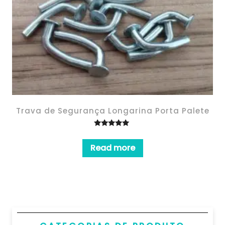
Trava de Segurança Longarina Porta Palete
Rated
5.00
out of 5
Read more